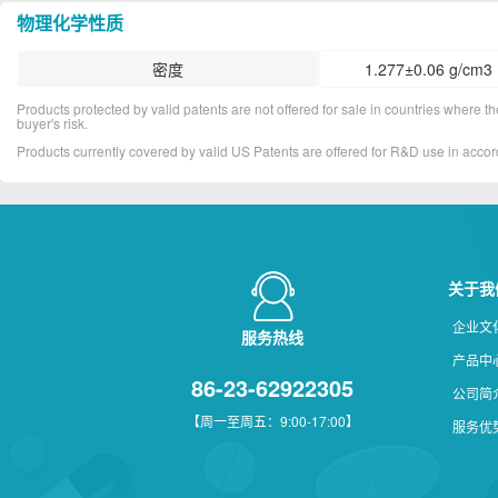
物理化学性质
密度
1.277±0.06 g/cm3 
Products protected by valid patents are not offered for sale in countries where the 
buyer's risk.
Products currently covered by valid US Patents are offered for R&D use in acc
关于我
企业文
服务热线
产品中
86-23-62922305
公司简
【周一至周五：9:00-17:00】
服务优