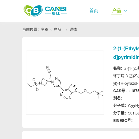
首页
产品
当前位置：
主页
产品
详情
2-(1-(Ethyl
d]pyrimidin
名称：
2-(1-(
环丁烷-3-基)乙腈 | 2-
yl)-1H-pyrazol-1
CAS号：
11875
别名：
分子式：
C
H
22
分子量：
501.6
EINESC号：