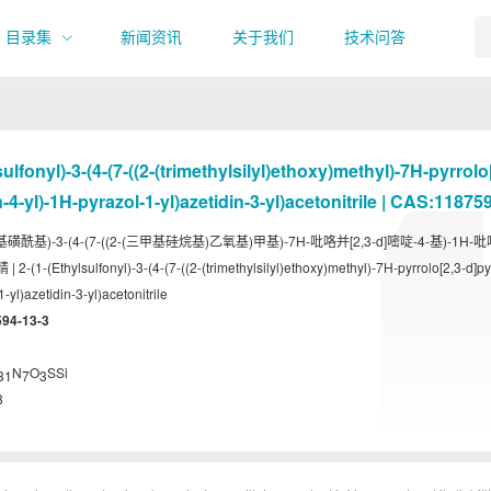
目录集
新闻资讯
关于我们
技术问答
sulfonyl)-3-(4-(7-((2-(trimethylsilyl)ethoxy)methyl)-7H-pyrrolo
-4-yl)-1H-pyrazol-1-yl)azetidin-3-yl)acetonitrile | CAS:11875
乙基磺酰基)-3-(4-(7-((2-(三甲基硅烷基)乙氧基)甲基)-7H-吡咯并[2,3-d]嘧啶-4-基)-1H-
(1-(Ethylsulfonyl)-3-(4-(7-((2-(trimethylsilyl)ethoxy)methyl)-7H-pyrrolo[2,3-d]py
-yl)azetidin-3-yl)acetonitrile
94-13-3
N
O
SSi
31
7
3
8