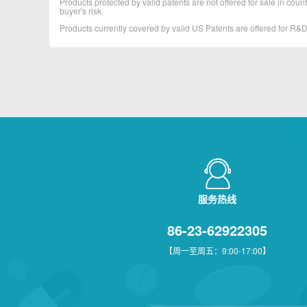
Products protected by valid patents are not offered for sale in countr
buyer's risk.
Products currently covered by valid US Patents are offered for R
服务热线
86-23-62922305
【周一至周五：9:00-17:00】