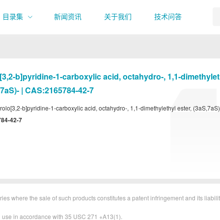
目录集
新闻资讯
关于我们
技术问答
3,​2-​b]​pyridine-​1-​carboxylic acid, octahydro-​, 1,​1-​dimethyle
,​7aS)​- | CAS:2165784-42-7
rolo[3,​2-​b]​pyridine-​1-​carboxylic acid, octahydro-​, 1,​1-​dimethylethyl ester, (3aS,​7aS)​
84-42-7
ies where the sale of such products constitutes a patent infringement and its liabilit
&D use in accordance with 35 USC 271 +A13(1).