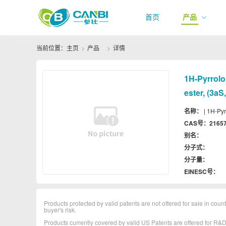
首页
产品
当前位置：
主页
产品
详情
1H-​Pyrrolo[
ester, (3aS
名称：
| 1H-​Pyr
CAS号：
21657
别名：
分子式：
分子量：
EINESC号：
Products protected by valid patents are not offered for sale in countr
buyer's risk.
Products currently covered by valid US Patents are offered for R