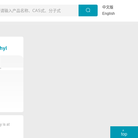
中文版
English
thyl
-
y is at
top