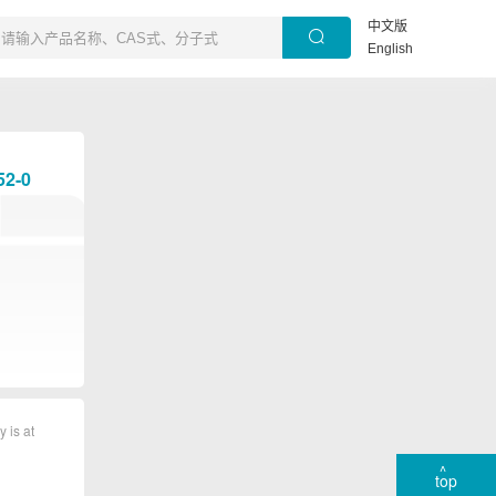
中文版
English
-52-0
y is at
top