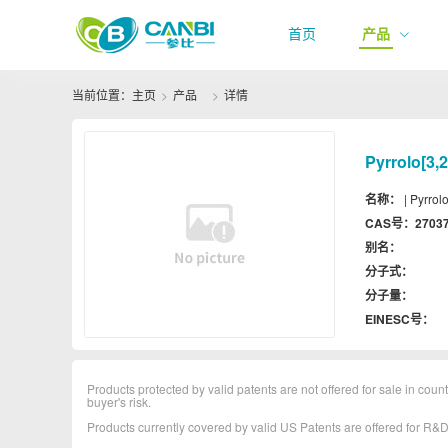
首页
产品
当前位置：
主页
产品
详情
Pyrrolo[3,​2
名称：
| Pyrrolo
CAS号：
27037
别名：
分子式：
分子量：
EINESC号：
Products protected by valid patents are not offered for sale in countr
buyer's risk.
Products currently covered by valid US Patents are offered for R