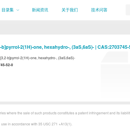
目录集
新闻资讯
关于我们
技术问答
-​b]​pyrrol-​2(1H)​-​one, hexahydro-​, (3aS,​6aS)​- | CAS:2703745
[3,​2-​b]​pyrrol-​2(1H)​-​one, hexahydro-​, (3aS,​6aS)​-
45-52-0
ies where the sale of such products constitutes a patent infringement and its liabilit
&D use in accordance with 35 USC 271 +A13(1).