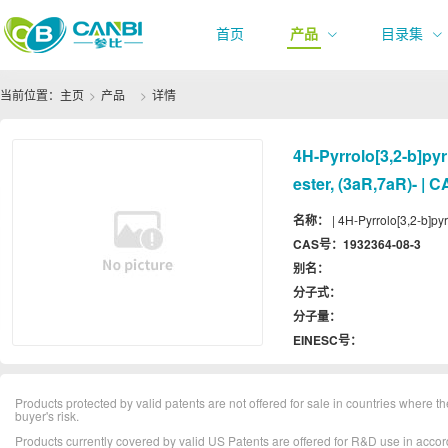
首页
产品
目录集
当前位置：
主页
产品
详情
4H-​Pyrrolo[3,​2-​b]​py
ester, (3aR,​7aR)​- |
名称：
| 4H-​Pyrrolo[3,​2-​b]​p
CAS号：
1932364-08-3
别名：
分子式：
分子量：
EINESC号：
Products protected by valid patents are not offered for sale in countries where the 
buyer's risk.
Products currently covered by valid US Patents are offered for R&D use in acc