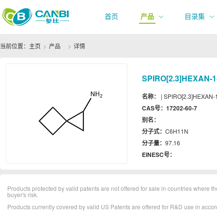
首页
产品
目录集
当前位置：
主页
产品
详情
SPIRO[2.3]HEXAN-1
名称：
| SPIRO[2.3]HEXAN-
CAS号：
17202-60-7
别名：
分子式：
C6H11N
分子量：
97.16
EINESC号：
Products protected by valid patents are not offered for sale in countries where the 
buyer's risk.
Products currently covered by valid US Patents are offered for R&D use in acc