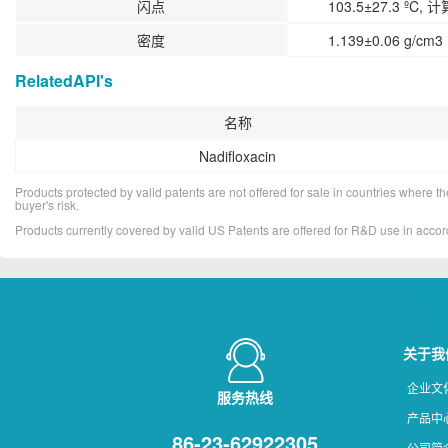
闪点
103.5±27.3 ºC, 
密度
1.139±0.06 g/cm3 
RelatedAPI's
名称
Nadifloxacin
Products protected by valid patents are not offered for sale in countries where the 
buyer's risk.
Products currently covered by valid US Patents are offered for R&D use in acc
关于我
企业文
服务热线
产品中
86-23-62922305
公司简