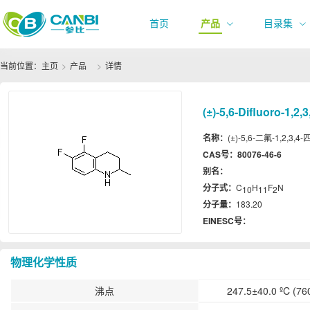
首页
产品
目录集
当前位置：
主页
产品
详情
(±)-5,6-Difluoro-1,2
名称：
(±)-5,6-二氟-1,2,3,4-四
CAS号：
80076-46-6
别名：
分子式：
C
H
F
N
10
11
2
分子量：
183.20
EINESC号：
物理化学性质
沸点
247.5±40.0 ºC (76