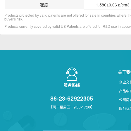
密度
1.586±0.06 g/cm3 
Products protected by valid patents are not offered for sale in countries where the 
buyer's risk.
Products currently covered by valid US Patents are offered for R&D use in acc
关于我
企业文
服务热线
产品中
86-23-62922305
公司简
【周一至周五：9:00-17:00】
服务优