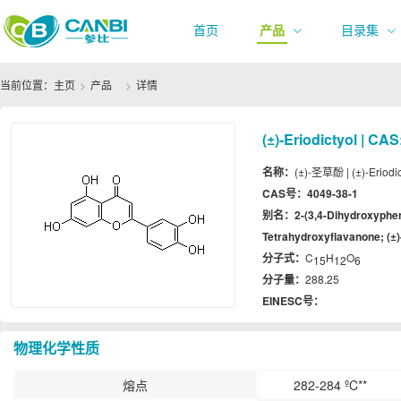
首页
产品
目录集
当前位置：
主页
产品
详情
(±)-Eriodictyol | CA
名称：
(±)-圣草酚 | (±)-Eriodic
CAS号：
4049-38-1
别名：
2-(3,4-Dihydroxyphen
Tetrahydroxyflavanone; (±)
分子式：
C
H
O
15
12
6
分子量：
288.25
EINESC号：
物理化学性质
熔点
282-284 ºC**