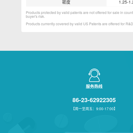
密度
1.25-1.
Products protected by valid patents are not offered for sale in countr
buyer's risk.
Products currently covered by valid US Patents are offered for R
服务热线
86-23-62922305
【周一至周五：9:00-17:00】