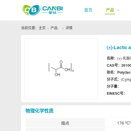
首页
产品
当前位置：
主页
产品
详情
(±)-Lactic
名称：
(±)-乳酸均
CAS号：
26100
别名：
Poly(lac
分子式：
(C
H
3
分子量：
EINESC号：
物理化学性质
熔点
176 ºC*