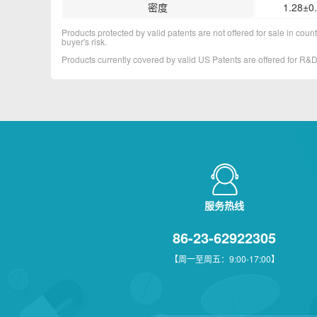
密度
1.28±0.
Products protected by valid patents are not offered for sale in countr
buyer's risk.
Products currently covered by valid US Patents are offered for R
服务热线
86-23-62922305
【周一至周五：9:00-17:00】