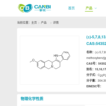
首页
产品
当前位置：
主页
产品
详情
(±)-5,7,8,
CAS:54352-
名称：
(±)-5,7
methoxybenz[g]
CAS号：
54352
别名：
15,16,1
分子式：
C
H
20
分子量：
304.3
EINESC号：
物理化学性质