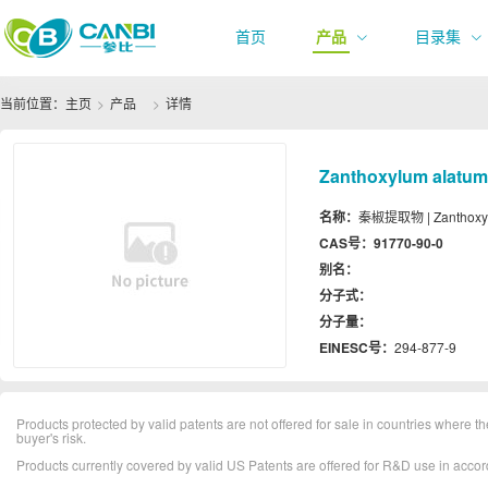
首页
产品
目录集
当前位置：
主页
产品
详情
Zanthoxylum alatum,
名称：
秦椒提取物 | Zanthoxylu
CAS号：
91770-90-0
别名：
分子式：
分子量：
EINESC号：
294-877-9
Products protected by valid patents are not offered for sale in countries where the 
buyer's risk.
Products currently covered by valid US Patents are offered for R&D use in acc