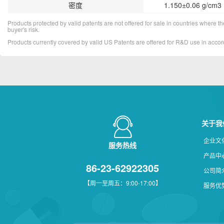
密度
1.150±0.06 g/cm3 
Products protected by valid patents are not offered for sale in countries where the 
buyer's risk.
Products currently covered by valid US Patents are offered for R&D use in acc
关于我
企业文
服务热线
产品中
86-23-62922305
公司简
【周一至周五：9:00-17:00】
服务优