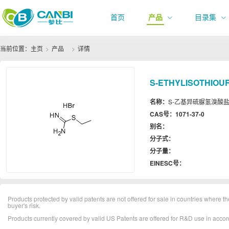
首页
产品
目录集
当前位置：
主页
产品
详情
S-ETHYLISOTHIOUR
名称：
S-乙基异硫脲氢溴酸盐 | 
CAS号：
1071-37-0
别名：
分子式：
分子量：
EINESC号：
Products protected by valid patents are not offered for sale in countries where the 
buyer's risk.
Products currently covered by valid US Patents are offered for R&D use in acc