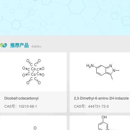
推荐产品
more+
Dicobalt octacarbonyl
2,3-Dimethyl-6-amino-2H-indazole
CAS号：10210-68-1
CAS号：444731-72-0