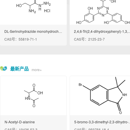
DL-Serinohydrazide monohydrochloride
2,4,6-Tri(2,4-dihydroxyphe
CAS号：55819-71-1
CAS号：2125-23-7
最新产品
more+
N-Acetyl-D-alanine
5-bromo-3,3-dimethyl
CAS号：19436-52-3
CAS号：959756-18-4