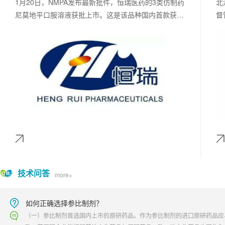
并
1月20日，NMPA发布最新批件，恒瑞医药的3类仿制药
北
尼莫地平口服溶液获批上市。这是该品种国内首款获批
督
上市。
I
优
技术问答
more+
如何正确选择参比制剂？
（一）参比制剂首选国内上市的原研药品。作为参比制剂的进口原研药品应