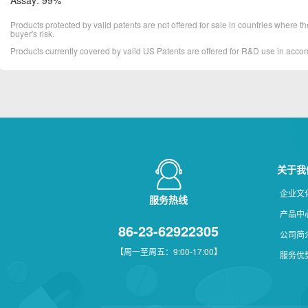
Products protected by valid patents are not offered for sale in countries where the 
buyer's risk.
Products currently covered by valid US Patents are offered for R&D use in acc
关于我
企业文
服务热线
产品中
86-23-62922305
公司简
【周一至周五：9:00-17:00】
服务优