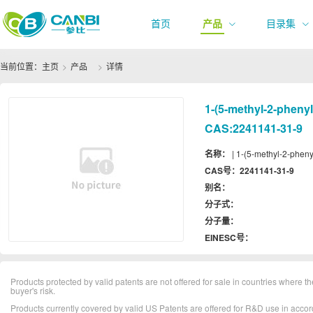
首页
产品
目录集
当前位置：
主页
产品
详情
1-(5-methyl-2-phenyl
CAS:2241141-31-9
名称：
| 1-(5-methyl-2-pheny
CAS号：
2241141-31-9
别名：
分子式：
分子量：
EINESC号：
Products protected by valid patents are not offered for sale in countries where the 
buyer's risk.
Products currently covered by valid US Patents are offered for R&D use in acc