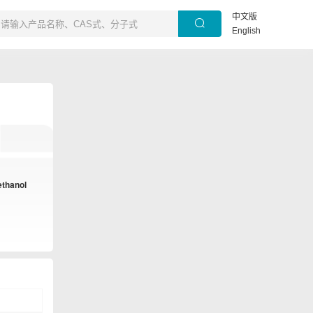
中文版
English
ethanol