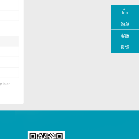
top
询单
客服
反馈
y is at