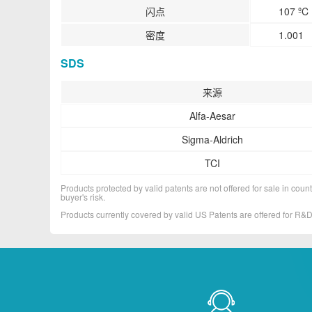
闪点
107 ºC
密度
1.001
SDS
来源
Alfa-Aesar
Sigma-Aldrich
TCI
Products protected by valid patents are not offered for sale in countr
buyer's risk.
Products currently covered by valid US Patents are offered for R