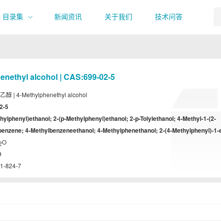
目录集
新闻资讯
关于我们
技术问答
enethyl alcohol | CAS:699-02-5
 | 4-Methylphenethyl alcohol
2-5
hylphenyl)ethanol; 2-(p-Methylphenyl)ethanol; 2-p-Tolylethanol; 4-Methyl-1-(2-
benzene; 4-Methylbenzeneethanol; 4-Methylphenethanol; 2-(4-Methylphenyl)-1-
O
2
9
1-824-7