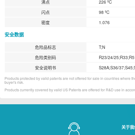
沸点
226 ºC
闪点
98 ºC
密度
1.076
安全数据
危险品标志
T;N
危险类别码
R23/24/25;R33;R5
安全说明书
S28A;S36/37;S45;
Products protected by valid patents are not offered for sale in countries where the 
buyer's risk.
Products currently covered by valid US Patents are offered for R&D use in acc
关于我